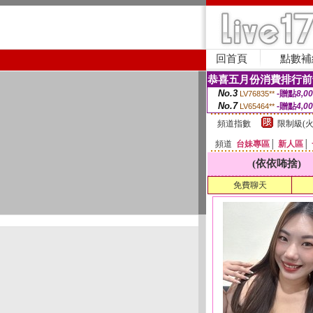
回首頁
點數補
恭喜五月份消費排行前
No.3
-贈點
8,0
LV76835**
No.7
-贈點
4,0
LV65464**
頻道指數
限制級(火
頻道
台妹專區
│
新人區
│
(依依咘捨)
免費聊天