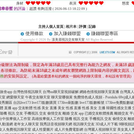
身材
表演
態度
遂幸谷哲
的評論：
超讚 有夠活潑
( 2026-06-13 18:22:09 )
主持人個人首頁
|
相片本
|
評價
|
記錄
使用條款
加入賺錢聯盟
賺錢聯盟專區
Copyright © 2026 By
漾美眉視訊交友聊天室
All Rights Reserved.
分級辦法'為限制級，限定為年滿
18
歲且已具有完整行為能力之網友，未滿
18
歲
及各項條款。為防範未滿
18
歲之未成年網友瀏覽網路上限制級內容的圖文資訊，
服務
的安裝與設定。
(為還給愛護本站的網友一個純淨的聊天環境，本站設有管理員)
旅舍app
台灣色情視訊聊天
台灣uu聊天室視頻破解
網絡色情視頻聊天室直播
台灣真人
天室
網愛聊天室
午夜交友聊天室
聊天室哪個黃
免費情色成人視頻 - Pornlulu
69vj成人
接秀圖區
台訊live173
live173點數購買
173live刷點數
live173點數帳號
173live免費點數
體 直播
app 交友軟體
性感 美女 直播
美女 性感 直播
性感 美女 主播
韓國性感女主播
隨機 視訊 交友
手機視訊 交友
偷情交友
離婚 交友 app
已婚交友軟體推薦
離婚交友 平
台中按摩個人工作室
高雄按摩個人工作室
隨機 視訊 交友
手機視訊 交友
偷情交友
離婚
人動漫網
老年女人聊天室
我秀語音視頻聊天網
視訊聊天交友
3D成人片下載
9聊視頻
女人免費視訊聊天室
成人性愛圖片
成人片免費電影網
台灣麗人視頻聊天室
美女真人