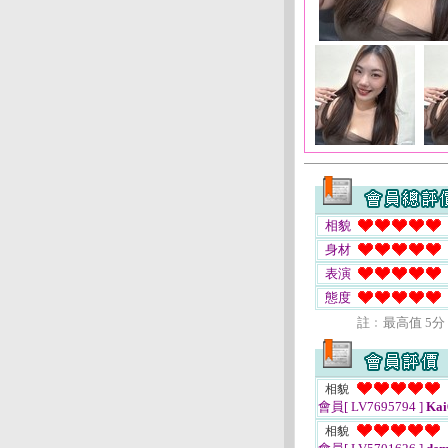
相貌
身材
表演
態度
註﹕最高值 5分
相貌
會員[ LV7695794 ]
Kai
相貌