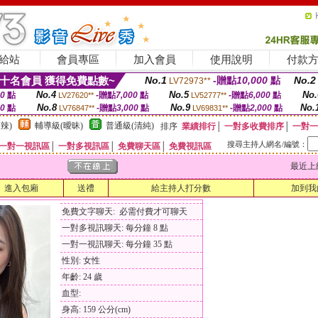
給站
會員專區
加入會員
使用說明
付款
十名會員 獲得免費點數~
No.1
-贈點
10,000
點
No.2
LV72973**
No.4
No.5
No.
00
點
-贈點
7,000
點
-贈點
6,000
點
LV27620**
LV52777**
No.8
No.9
No.
00
點
-贈點
3,000
點
-贈點
2,000
點
LV76847**
LV69831**
辣)
輔導級(曖昧)
普通級(清純)
排序
業績排行
│
一對多收費排序
│
一對一
搜尋主持人網名/編號：
一對一視訊區
│
一對多視訊區
│
免費聊天區
│
免費視訊區
最近上線時間
進入包廂
送禮
給主持人打分數
加到我
免費文字聊天: 必需付費才可聊天
一對多視訊聊天: 每分鐘 8 點
一對一視訊聊天: 每分鐘 35 點
性別: 女性
年齡: 24 歲
血型:
身高: 159 公分(cm)