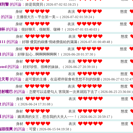
褲刑警
的評論：
妳是我寶貝
( 2026-07-02 02:16:25 )
身材
表演
態度
的評論：
主播很大方～平台第一美～
( 2026-07-02 01:59:24 )
身材
表演
態度
柳杯
的評論：
很好聊天，很耐斯、啵棒！
( 2026-07-01 03:40:03 )
身材
表演
態度
111
的評論：
好聊 優質的綠播 情緒價值給的滿滿
( 2026-07-01 00:49:48 )
身材
表演
態度
推
的評論：
好聊 貼心...啊啊啊啊啊啊！
( 2026-06-28 01:37:30 )
身材
表演
態度
oted
的評論：
好好珍惜。很棒的妹妹。
( 2026-06-27 20:39:10 )
身材
表演
態度
是天哥
的評論：
超可愛的主播，在這裡停留會有意想不到的快樂
( 2026-06-27 02:32:47
身材
表演
態度
想射嘴巴
的評論：
怎麼可以這麼勾人 害我第一次來就陷下去了
( 2026-06-25 23:36:04 )
身材
表演
態度
歐
的評論：
( 2026-06-24 17:31:08 )
身材
表演
態度
源
的評論：
嬌滴滴的女王，想念我的大夫人~~~！
( 2026-06-21 20:59:17 )
身材
表演
態度
龜頭很爽
的評論：
可愛
( 2026-06-15 04:19:58 )