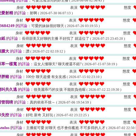
ianwang
的評論：
可愛活潑漂亮的好主播
( 2026-08-06 02:56:43 )
身材
表演
態度
況愛射精
的評論：
射啊
( 2026-07-30 06:07:13 )
身材
表演
態度
3684249
的評論：
可愛的妹妹很好聊天
( 2026-07-26 03:19:55 )
身材
表演
態度
白紙
的評論：
長得甜美又好聊的主播 不好找了 就這位了
( 2026-07-25 23:45:20 )
身材
表演
態度
頭腫大
的評論：
讚
( 2026-07-22 02:19:12 )
身材
表演
態度
原萃一樣寬
的評論：
這女人懂聊天? 聊天梗還不錯?
( 2026-07-15 07:59:19 )
身材
表演
態度
胖胖豬
的評論：
100分 聊天超優 有女友感
( 2026-07-15 02:23:10 )
身材
表演
態度
蘭叫共久逃
的評論：
很美麗乖巧的女孩 不能欺負他喔
( 2026-07-12 22:19:30 )
身材
表演
態度
用管我唷
的評論：
真的依依不捨～
( 2026-07-06 19:54:59 )
身材
表演
態度
車失控
的評論：
好吃 新奇 又好玩
( 2026-07-02 23:22:25 )
身材
表演
態度
tolos
的評論：
主播挺可愛 好聊天 也不會你尷尬 不可多得的人才
( 2026-07-02 22:50:
身材
表演
態度