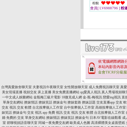
相貌
會員[ LV6988796 ]
粉
依'電腦網際網路
本站內影音內容
金會TICRF分級
台灣真愛旅舍聊天室
夫妻視訊午夜聊天室
女性開放聊天室
成人免費視訊聊天室
真愛
美女現場直播
視頻交友 床上直播
美女免費直播網站
qq愛真人視訊
真人秀場視頻聊
一中文成人娛樂網站
金瓶梅三級片電影
18微克成人網
金-瓶-梅視訊
戀愛ing視訊
直
單身交友網站
撩妺情話
撩妺笑話
撩妺金句
撩妺套路
撩妹話題
交友直播app
交友 軟
交友
視訊 交友 軟體
台北按摩個人工作室
台中按摩個人工作室
高雄按摩個人工作室
妺笑話
撩妺金句
交友 視訊 app
免費 視訊 交友
視訊 交友 軟體
台北按摩個人工作室
婚
免費的 交友
單身交友網站
撩妺情話
撩妺笑話
撩妺金句
日本AV電影在線觀看
成
室
碧聊視頻語音聊天室
同城一夜免費交友網
歐美成人色圖
高清裸體美女桌面壁紙