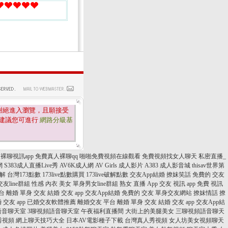
謝絕進入瀏覽，且願接受
建議您可進行
網路分級基
裸聊視訊app
免費真人裸聊qq
啪啪免費視頻在線觀看
免費視頻找女人聊天
私密直播_
網
S383成人直播Live秀
AV6K成人網
AV Girls 成人影片
A383 成人影音城
thisav世界第
破解
台灣173點數
173live點數購買
173live破解點數
交友App結婚
撩妺笑話
免費的 交友
交友line群組
性感 內衣 美女
單身男女line群組
熟女 直播 App
交友 視訊 app
免費 視訊
台
離婚 單身 交友
結婚 交友 app
交友App結婚
免費的 交友
單身交友網站
撩妺情話
撩
 交友 app
已婚交友軟體推薦
離婚交友 平台
離婚 單身 交友
結婚 交友 app
交友App結
語音聊天室
3聊視頻語音聊天室
午夜福利直播間
大街上的美腿美女
三聊視頻語音聊天
秀視頻
網上聊天技巧大全
日本AV電影種子下載
台灣真人秀視頻
女人坊美女視頻聊天