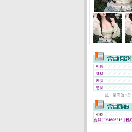
相貌
身材
表演
態度
註﹕最高值 5分
相貌
會員[ LV4606216 ]
粉