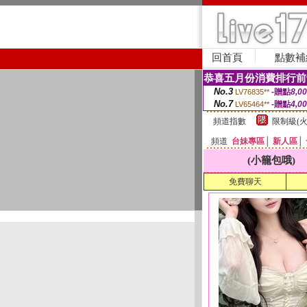
回首頁
點數補
恭喜五月份消費排行前
No.3
-贈點
8,0
LV76835**
No.7
-贈點
4,0
LV65464**
頻道指數
限制級(火
頻道
台妹專區
│
新人區
│
(小籠包哦)
免費聊天