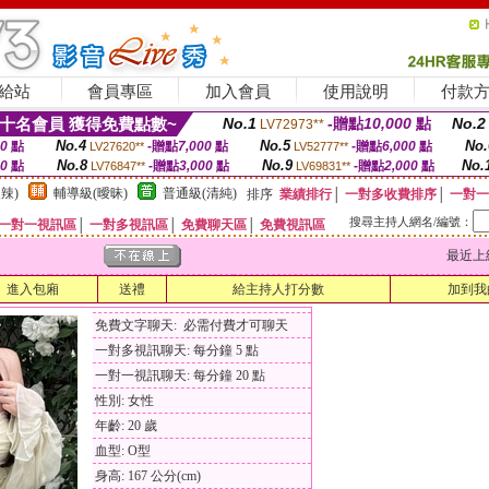
給站
會員專區
加入會員
使用說明
付款
十名會員 獲得免費點數~
No.1
-贈點
10,000
點
No.2
LV72973**
No.4
No.5
No.
00
點
-贈點
7,000
點
-贈點
6,000
點
LV27620**
LV52777**
No.8
No.9
No.
00
點
-贈點
3,000
點
-贈點
2,000
點
LV76847**
LV69831**
辣)
輔導級(曖昧)
普通級(清純)
排序
業績排行
│
一對多收費排序
│
一對一
搜尋主持人網名/編號：
一對一視訊區
│
一對多視訊區
│
免費聊天區
│
免費視訊區
最近上線時間
進入包廂
送禮
給主持人打分數
加到我
免費文字聊天: 必需付費才可聊天
一對多視訊聊天: 每分鐘 5 點
一對一視訊聊天: 每分鐘 20 點
性別: 女性
年齡: 20 歲
血型: O型
身高: 167 公分(cm)