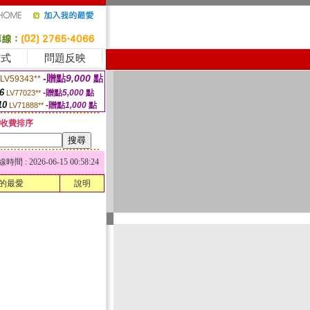
方式
問題反映
-贈點
9,000
點
LV59343**
6
-贈點
5,000
點
LV77023**
10
-贈點
1,000
點
LV71888**
收費排序
 : 2026-06-15 00:58:24
的最愛
說明