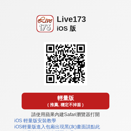
Live173
iOS 版
輕量版
( 推薦, 穩定不掉簽 )
請使用蘋果內建Safari瀏覽器打開
iOS 輕量版安裝教學
iOS輕量版進入包廂出現黑(灰)畫面請點此