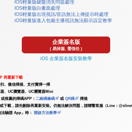
IOS輕量版鍵盤消失問題處理
IOS輕量版白畫面處理
IOS輕量版出現視訊/音訊無法上傳提示時處理
iOS輕量版進入包廂主播視訊無法顯示設定教學
企業簽名版
( 易掉簽, 需信任 )
iOS 企業簽名版安裝教學
P 再重新下載
一扫、微信掃描、支付寶掃一掃
器、UC瀏覽器、UC瀏覽器Mini
或推薦的掃碼APP：
二維碼條碼
或
QR碼
掃描
更新或下載，請先刪除再重新安裝。仍無法解決問題，請聯繫客服（Line：@slin
無法驗證 App」時：
開啟方法教學